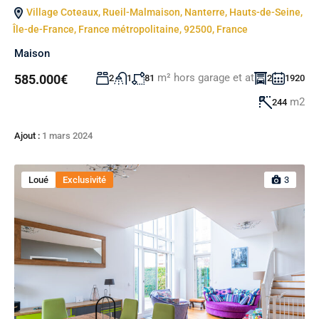
Village Coteaux, Rueil-Malmaison, Nanterre, Hauts-de-Seine,
Île-de-France, France métropolitaine, 92500, France
Maison
m² hors garage et at
585.000€
2
1
81
2
1920
m2
244
Ajout :
1 mars 2024
Loué
Exclusivité
3