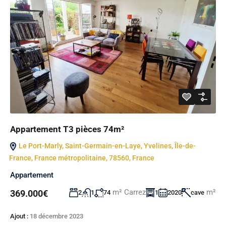
Appartement T3 pièces 74m²
Le Port-Marly, Saint-Germain-en-Laye, Yvelines, Île-de-
France, France métropolitaine, 78560, France
Appartement
m² Carrez
m²
369.000€
2
1
74
1
2020
cave
Ajout :
18 décembre 2023