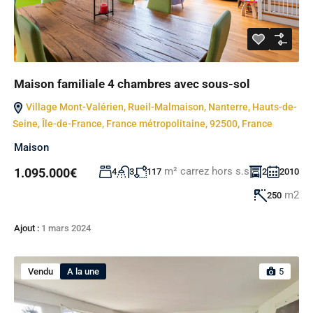
Maison familiale 4 chambres avec sous-sol
Village Mont-Valérien, Rueil-Malmaison, Nanterre, Hauts-de-
Seine, Île-de-France, France métropolitaine, 92500, France
Maison
m² carrez hors s.s
1.095.000€
4
3
117
2
2010
m2
250
Ajout :
1 mars 2024
Vendu
A la une
5