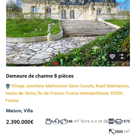
Demeure de charme 8 pièces
Village Jonchère-Malmaison-Saint-Cucufa, Rueil-Malmaison,
Hauts-de-Seine, Île-de-France, France métropolitaine, 92500,
France
Maison
,
Villa
m² hors s.s et dp
2.390.000€
6
4
246
5
1975
m²
3500