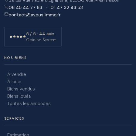
39 bis Rue Fabre d'Eglantine, 92500 Rueil-Malmaison
06 45 44 77 63
·
01 47 32 43 53
contact@avouslimmo.fr
5 / 5 · 44 avis
Opinion System
NOS BIENS
À vendre
À louer
Biens vendus
Biens loués
Toutes les annonces
SERVICES
Estimation