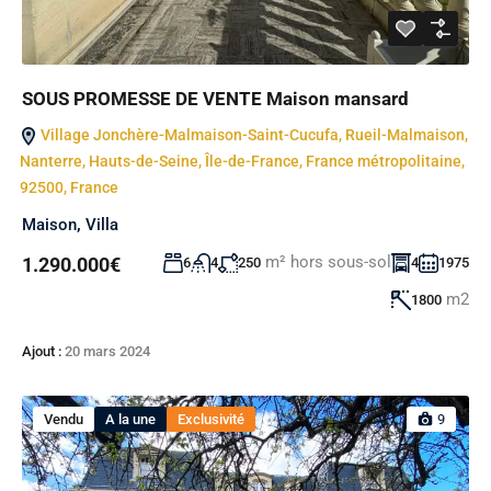
SOUS PROMESSE DE VENTE Maison mansard
Village Jonchère-Malmaison-Saint-Cucufa, Rueil-Malmaison,
Nanterre, Hauts-de-Seine, Île-de-France, France métropolitaine,
92500, France
Maison
,
Villa
m² hors sous-sol
1.290.000€
6
4
250
4
1975
m2
1800
Ajout :
20 mars 2024
Vendu
A la une
Exclusivité
9