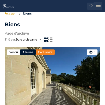
Accueil
Biens
Biens
Page d’archive
Trié par:
Date croissante
Vendu
A la une
Exclusivité
5