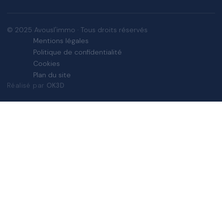
© 2025 Avousl'immo · Tous droits réservés
Mentions légales
Politique de confidentialité
Cookies
Plan du site
Réalisé par
OK3D