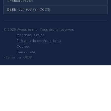
Membre FNAIM
SIRET 524 958 794 00015
© 2025 Avousl'immo · Tous droits réservés
Mentions légales
Politique de confidentialité
Cookies
Plan du site
Réalisé par
OK3D