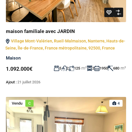
maison familiale avec JARDIN
Village Mont-Valérien, Rueil-Malmaison, Nanterre, Hauts-de-
Seine, Île-de-France, France métropolitaine, 92500, France
Maison
m²
m²
1.092.000€
5
2
125
2
1950
680
Ajout :
21 juillet 2026
Vendu
C
4