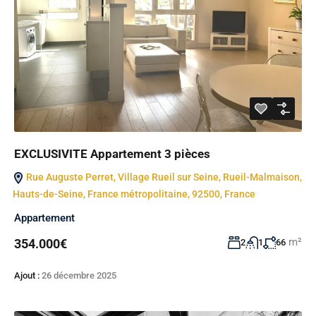
EXCLUSIVITE Appartement 3 pièces
Rue Auguste Perret, Village Rueil sur Seine, Rueil-Malmaison,
Hauts-de-Seine, France métropolitaine, 92500, France
Appartement
m²
354.000€
2
1
66
Ajout :
26 décembre 2025