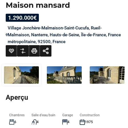
Maison mansard
1.290.000€
Village Jonchère-Malmaison-Saint-Cucufa, Rueil-
Malmaison, Nanterre, Hauts-de-Seine, Île-de-France, France
métropolitaine, 92500, France
Aperçu
Chambres
Salle d'eau/bain
Garage
Construction
6
4
4
1975