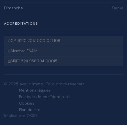
Dimanche
Fermé
ACCRÉDITATIONS
CPI 9201 2017 000 021 108
Membre FNAIM
SIRET 524 958 794 00015
© 2025 Avousl'immo · Tous droits réservés
Mentions légales
Politique de confidentialité
Cookies
Plan du site
Réalisé par
OK3D