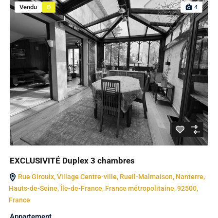
Vendu
D
4
EXCLUSIVITÉ Duplex 3 chambres
Rue Girouix, Village Centre-ville, Rueil-Malmaison, Nanterre,
Hauts-de-Seine, Île-de-France, France métropolitaine, 92500,
France
Appartement