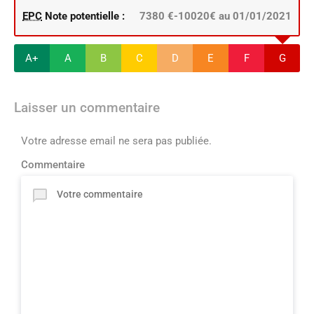
EPC
Note potentielle :
7380 €-10020€ au 01/01/2021
A+
A
B
C
D
E
F
G
Laisser un commentaire
Votre adresse email ne sera pas publiée.
Commentaire