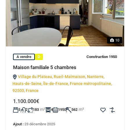
10
A vendre
D
Construction 1950
Maison familiale 5 chambres
Village du Plateau, Rueil-Malmaison, Nanterre,
Hauts-de-Seine, Île-de-France, France métropolitaine,
92500, France
1.100.000€
m²
m²
5
2
183
4
1950
562
Ajout :
23 décembre 2025