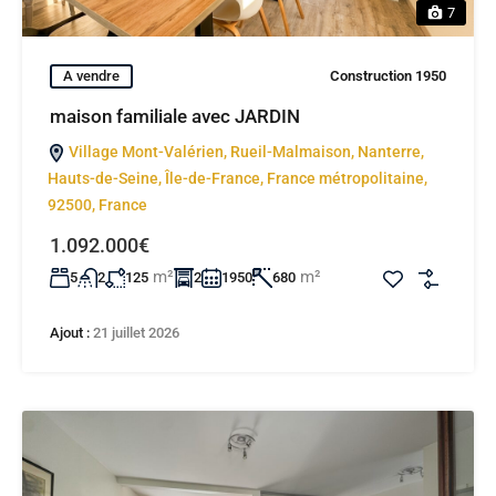
7
A vendre
Construction 1950
maison familiale avec JARDIN
Village Mont-Valérien, Rueil-Malmaison, Nanterre,
Hauts-de-Seine, Île-de-France, France métropolitaine,
92500, France
1.092.000€
m²
m²
5
2
125
2
1950
680
Ajout :
21 juillet 2026