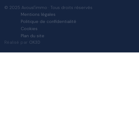
© 2025 Avousl'immo · Tous droits réservés
Mentions légales
Politique de confidentialité
Cookies
Plan du site
Réalisé par
OK3D