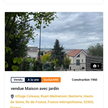
3
Vendu
A la une
Exclusivité
Construction 1960
vendue Maison avec jardin
Village Coteaux, Rueil-Malmaison, Nanterre, Hauts-
de-Seine, Île-de-France, France métropolitaine, 92500,
France