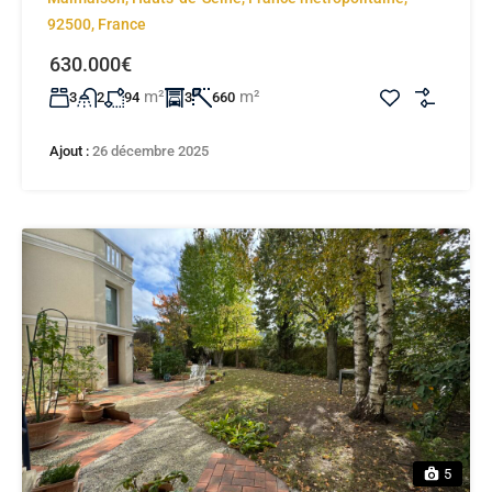
92500, France
630.000€
m²
m²
3
2
94
3
660
Ajout :
26 décembre 2025
5