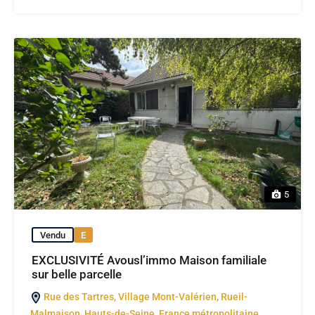
5
Vendu
E
EXCLUSIVITÉ Avousl’immo Maison familiale
sur belle parcelle
Rue des Tartres, Village Mont-Valérien, Rueil-
Malmaison, Hauts-de-Seine, France métropolitaine,