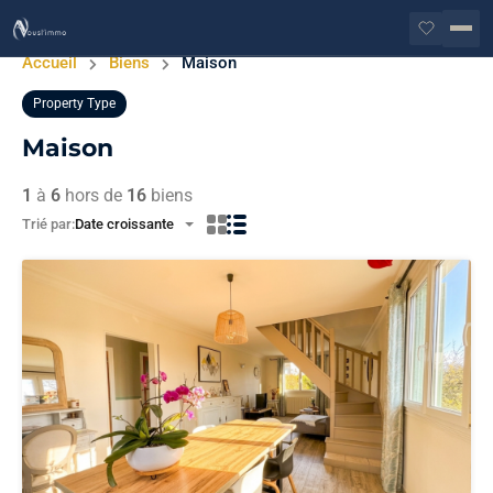
Accueil
Biens
Maison
Property Type
Maison
1
à
6
hors de
16
biens
Trié par:
Date croissante