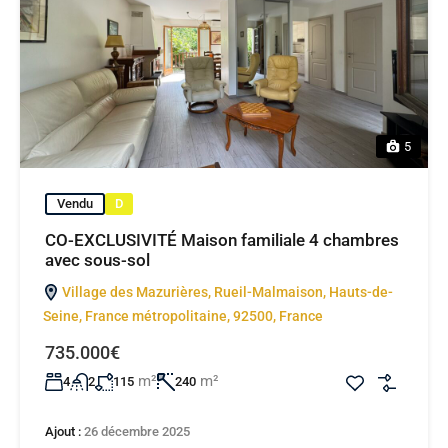
5
Vendu
D
CO-EXCLUSIVITÉ Maison familiale 4 chambres
avec sous-sol
Village des Mazurières, Rueil-Malmaison, Hauts-de-
Seine, France métropolitaine, 92500, France
735.000€
m²
m²
4
2
115
240
Ajout :
26 décembre 2025