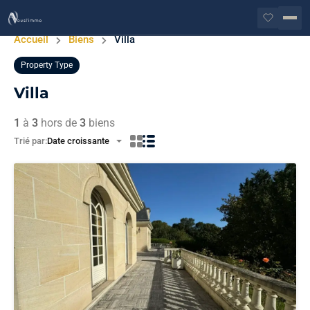
Accueil
Biens
Villa
Property Type
Villa
1
à
3
hors de
3
biens
Trié par:
Date croissante