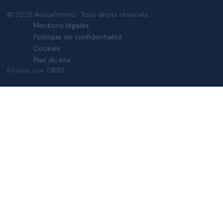
© 2025 Avousl'immo · Tous droits réservés
Mentions légales
Politique de confidentialité
Cookies
Plan du site
Réalisé par
OK3D