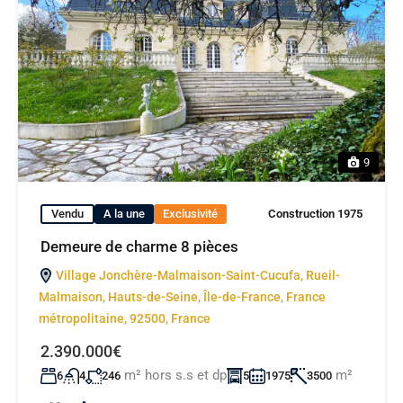
9
Vendu
A la une
Exclusivité
Construction 1975
Demeure de charme 8 pièces
Village Jonchère-Malmaison-Saint-Cucufa, Rueil-
Malmaison, Hauts-de-Seine, Île-de-France, France
métropolitaine, 92500, France
2.390.000€
m² hors s.s et dp
m²
6
4
246
5
1975
3500