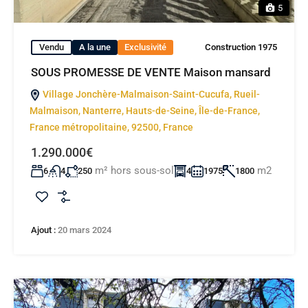
5
Vendu
A la une
Exclusivité
Construction 1975
SOUS PROMESSE DE VENTE Maison mansard
Village Jonchère-Malmaison-Saint-Cucufa, Rueil-
Malmaison, Nanterre, Hauts-de-Seine, Île-de-France,
France métropolitaine, 92500, France
1.290.000€
m² hors sous-sol
m2
6
4
250
4
1975
1800
Ajout :
20 mars 2024