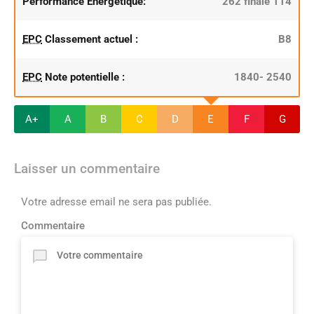
Performance Energétique:
262 finale 114
EPC
Classement actuel :
B8
EPC
Note potentielle :
1840- 2540
A+
A
B
C
D
E
F
G
Laisser un commentaire
Votre adresse email ne sera pas publiée.
Commentaire