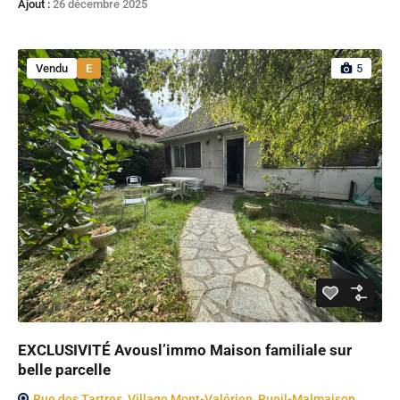
Ajout :
26 décembre 2025
Vendu
E
5
EXCLUSIVITÉ Avousl’immo Maison familiale sur
belle parcelle
Rue des Tartres, Village Mont-Valérien, Rueil-Malmaison,