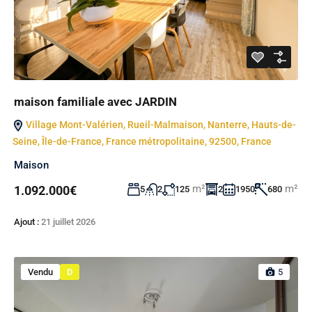
maison familiale avec JARDIN
Village Mont-Valérien, Rueil-Malmaison, Nanterre, Hauts-de-
Seine, Île-de-France, France métropolitaine, 92500, France
Maison
m²
m²
1.092.000€
5
2
125
2
1950
680
Ajout :
21 juillet 2026
Vendu
D
5