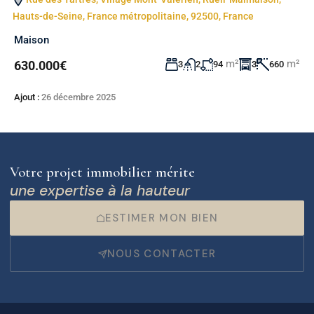
Hauts-de-Seine, France métropolitaine, 92500, France
Maison
m²
m²
630.000€
3
2
94
3
660
Ajout :
26 décembre 2025
Votre projet immobilier mérite
une expertise à la hauteur
ESTIMER MON BIEN
NOUS CONTACTER