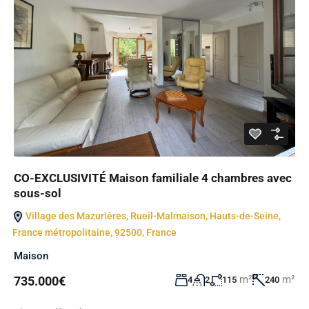
CO-EXCLUSIVITÉ Maison familiale 4 chambres avec
sous-sol
Village des Mazurières, Rueil-Malmaison, Hauts-de-Seine,
France métropolitaine, 92500, France
Maison
m²
m²
735.000€
4
2
115
240