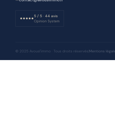
5 / 5 · 44 avis
Opinion System
|
Mentions légal
© 2025 Avousl'immo · Tous droits réservés