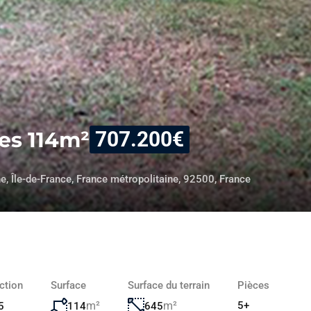
ces 114m²
707.200€
e, Île-de-France, France métropolitaine, 92500, France
ction
Surface
Surface du terrain
Pièces
m²
m²
5+
114
645
5