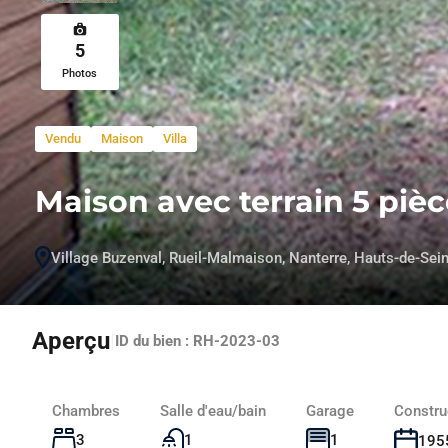
5
Photos
Vendu
Maison
Villa
Maison avec terrain 5 piè
Village Buzenval, Rueil-Malmaison, Nanterre, Hauts-de-Sein
Aperçu
|
ID du bien :
RH-2023-03
Chambres
Salle d'eau/bain
Garage
Constru
3
1
1
195