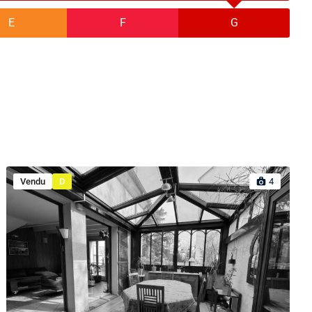
E
F
G
Vendu
D
4