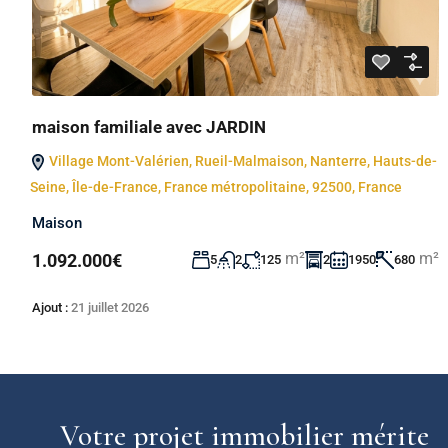
maison familiale avec JARDIN
Village Mont-Valérien, Rueil-Malmaison, Nanterre, Hauts-de-
Seine, Île-de-France, France métropolitaine, 92500, France
Maison
m²
m²
1.092.000€
5
2
125
2
1950
680
Ajout :
21 juillet 2026
Votre projet immobilier mérite