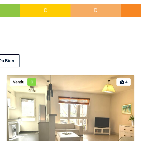
C
D
Du Bien
Vendu
C
4