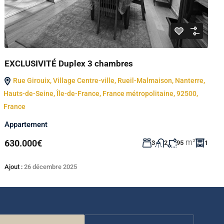
EXCLUSIVITÉ Duplex 3 chambres
Rue Girouix, Village Centre-ville, Rueil-Malmaison, Nanterre,
Hauts-de-Seine, Île-de-France, France métropolitaine, 92500,
France
Appartement
m²
630.000€
3
2
95
1
Ajout :
26 décembre 2025