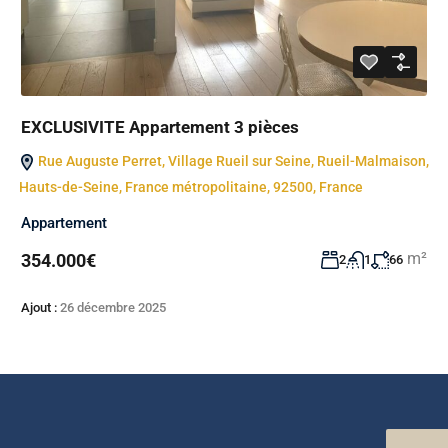
EXCLUSIVITE Appartement 3 pièces
Rue Auguste Perret, Village Rueil sur Seine, Rueil-Malmaison,
Hauts-de-Seine, France métropolitaine, 92500, France
Appartement
m²
354.000€
2
1
66
Ajout :
26 décembre 2025