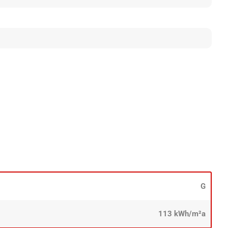
G
113 kWh/m²a