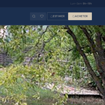
Lun–Sam
9h–19h
ESTIMER
ACHETER