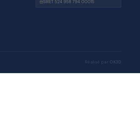
SIRET 524 958 794 00015
Réalisé par
OK3D