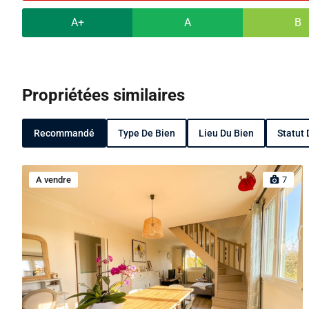
A+
A
B
Propriétées similaires
Recommandé
Type De Bien
Lieu Du Bien
Statut 
A vendre
7