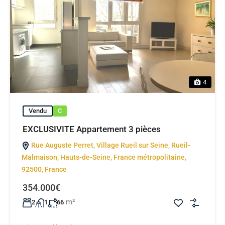
4
Vendu
C
EXCLUSIVITE Appartement 3 pièces
Rue Auguste Perret, Village Rueil sur Seine, Rueil-
Malmaison, Hauts-de-Seine, France métropolitaine,
92500, France
354.000€
m²
2
1
66