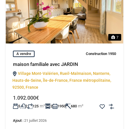
7
A vendre
Construction 1950
maison familiale avec JARDIN
Village Mont-Valérien, Rueil-Malmaison, Nanterre,
Hauts-de-Seine, Île-de-France, France métropolitaine,
92500, France
1.092.000€
m²
m²
5
2
125
2
1950
680
Ajout :
21 juillet 2026