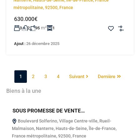
métropolitaine, 92500, France
630.000€
m²
3
2
95
1
Ajout :
26 décembre 2025
1
2
3
4
Suivant
Dernière
Biens à la une
SOUS PROMESSE DE VENTE…
S
Boulevard Solferino, Village Centre-ville, Rueil-
Malmaison, Nanterre, Hauts-de-Seine, Île-de-France,
S
France métropolitaine, 92500, France