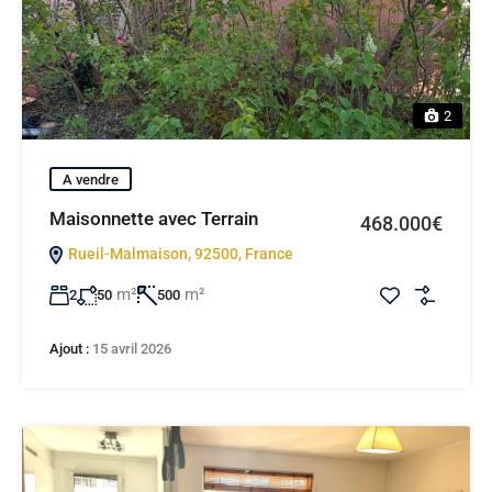
2
A vendre
Maisonnette avec Terrain
468.000€
Rueil-Malmaison, 92500, France
m²
m²
2
50
500
Ajout :
15 avril 2026