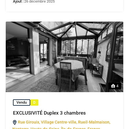
Ajout :
26 décembre 2025
4
Vendu
D
EXCLUSIVITÉ Duplex 3 chambres
Rue Girouix, Village Centre-ville, Rueil-Malmaison,
Nanterre, Hauts-de-Seine, Île-de-France, France