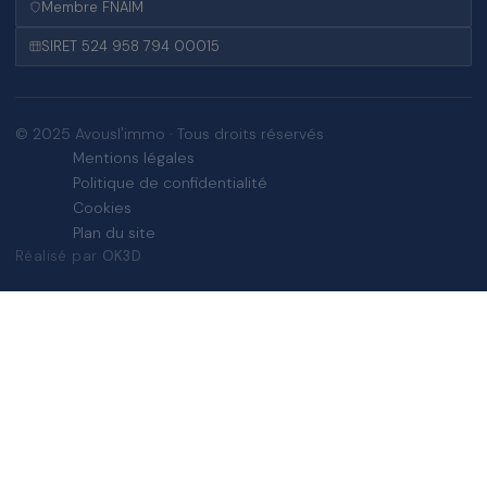
Membre FNAIM
SIRET 524 958 794 00015
© 2025 Avousl'immo · Tous droits réservés
Mentions légales
Politique de confidentialité
Cookies
Plan du site
Réalisé par
OK3D