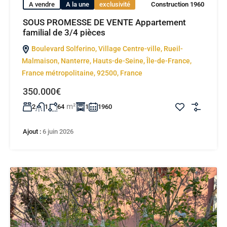
A vendre
A la une
exclusivité
Construction 1960
SOUS PROMESSE DE VENTE Appartement
familial de 3/4 pièces
Boulevard Solferino, Village Centre-ville, Rueil-
Malmaison, Nanterre, Hauts-de-Seine, Île-de-France,
France métropolitaine, 92500, France
350.000€
m²
2
1
64
1
1960
Ajout :
6 juin 2026