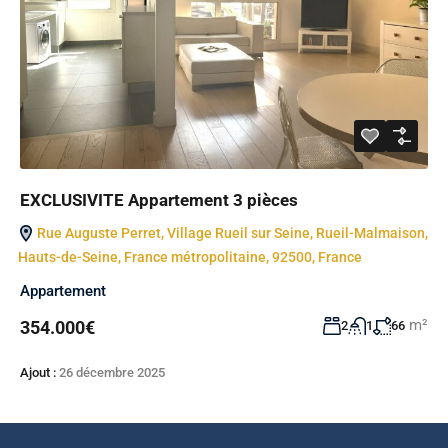
EXCLUSIVITE Appartement 3 pièces
Rue Auguste Perret, Village Rueil sur Seine, Rueil-Malmaison,
Hauts-de-Seine, France métropolitaine, 92500, France
Appartement
m²
354.000€
2
1
66
Ajout :
26 décembre 2025