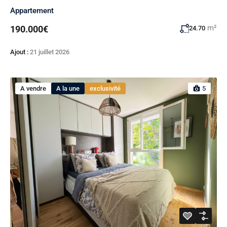
Appartement
m²
190.000€
24.70
Ajout :
21 juillet 2026
A vendre
A la une
exclusivité
5