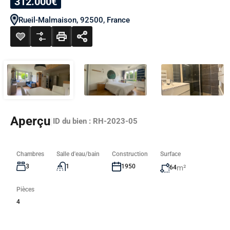
312.000€
Rueil-Malmaison, 92500, France
Aperçu
|
ID du bien :
RH-2023-05
Chambres
Salle d'eau/bain
Construction
Surface
3
1
1950
m²
64
Pièces
4