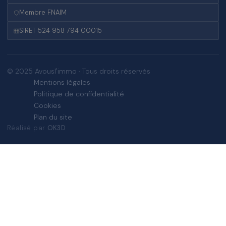
Membre FNAIM
SIRET 524 958 794 00015
© 2025 Avousl'immo · Tous droits réservés
Mentions légales
Politique de confidentialité
Cookies
Plan du site
Réalisé par
OK3D