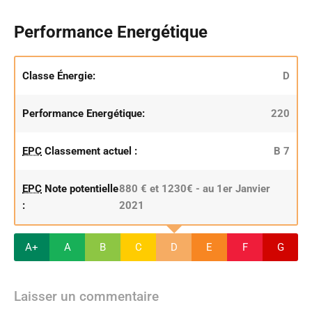
Performance Energétique
Classe Énergie:
D
Performance Energétique:
220
EPC
Classement actuel :
B 7
EPC
Note potentielle
880 € et 1230€ - au 1er Janvier
:
2021
A+
A
B
C
D
E
F
G
Laisser un commentaire