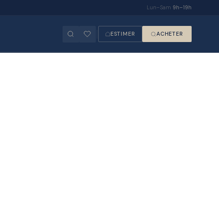
Lun–Sam
9h–19h
ESTIMER
ACHETER