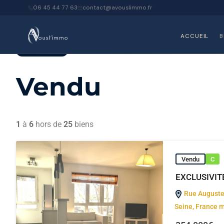
06 45 44 77 63
contact@avouslimmo.fr
Accueil
Biens
Vendu
ACCUEIL
B
Property Status
Vendu
1
à
6
hors de
25
biens
Vendu
C
EXCLUSIVITE
Rue Auguste 
Seine, France m