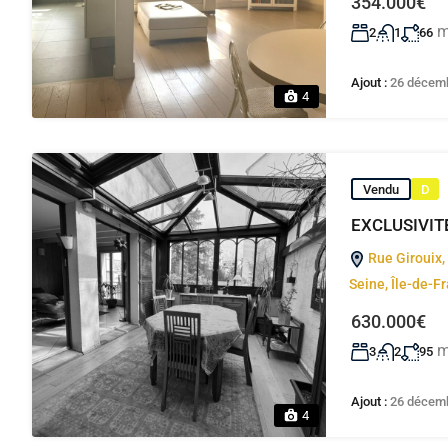
354.000€
m
2
1
66
Ajout :
26 décem
4
Vendu
D
EXCLUSIVITÉ
Rue Girouix,
Seine, Île-de-F
630.000€
m
3
2
95
Ajout :
26 décem
4