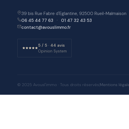
39 bis Rue Fabre d'Eglantine, 92500 Rueil-Malmaison
06 45 44 77 63
·
01 47 32 43 53
contact@avouslimmo.fr
5 / 5 · 44 avis
Opinion System
|
Mentions légal
© 2025 Avousl'immo · Tous droits réservés