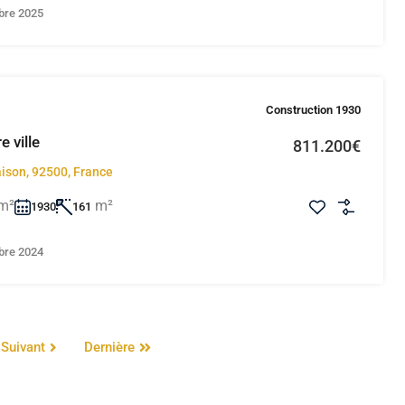
bre 2025
Construction 1930
 ville
811.200€
ison, 92500, France
m²
m²
1930
161
bre 2024
Suivant
Dernière