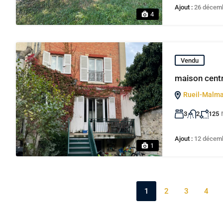
Ajout :
26 décem
4
Vendu
maison centre
Rueil-Malma
3
2
125
Ajout :
12 décem
1
1
2
3
4