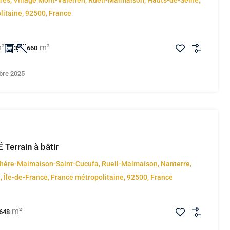
res, Village Mont-Valérien, Rueil-Malmaison, Hauts-de-Seine,
litaine, 92500, France
²
m²
3
660
bre 2025
Terrain à bâtir
hère-Malmaison-Saint-Cucufa, Rueil-Malmaison, Nanterre,
 Île-de-France, France métropolitaine, 92500, France
m²
648