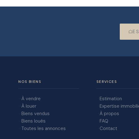
ES
NOS BIENS
SERVICES
À vendre
Estimation
À louer
Expertise immobili
Biens vendus
À propos
Biens loués
FAQ
Toutes les annonces
Contact