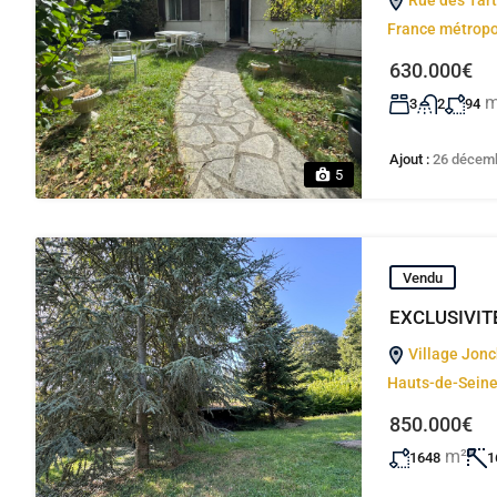
Rue des Tart
France métropo
630.000€
m
3
2
94
Ajout :
26 décem
5
Vendu
EXCLUSIVITÉ 
Village Jonc
Hauts-de-Seine,
850.000€
m²
1648
1