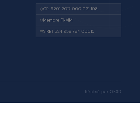
CPI 9201 2017 000 021 108
Membre FNAIM
SIRET 524 958 794 00015
Réalisé par
OK3D