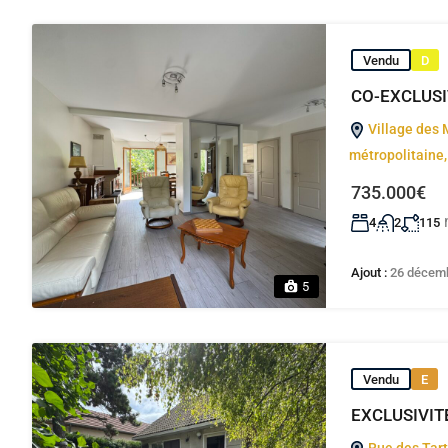
Vendu
D
CO-EXCLUSIV
Village des 
métropolitaine,
735.000€
4
2
115
Ajout :
26 décem
5
Vendu
E
EXCLUSIVITÉ 