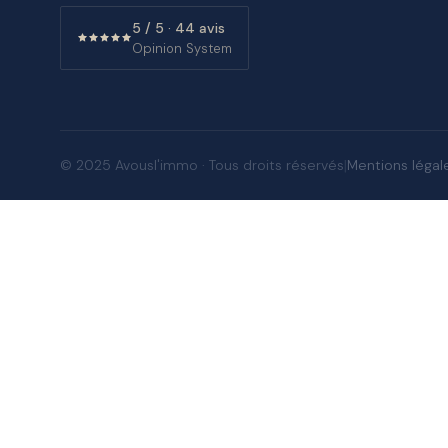
5 / 5 · 44 avis
Opinion System
|
Mentions légal
© 2025 Avousl'immo · Tous droits réservés