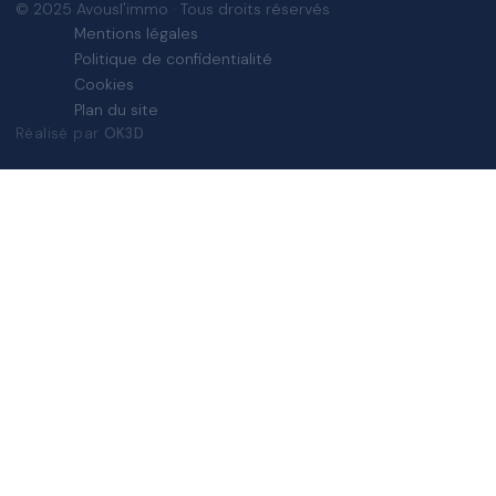
© 2025 Avousl'immo · Tous droits réservés
Mentions légales
Politique de confidentialité
Cookies
Plan du site
Réalisé par
OK3D