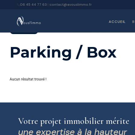
06 45 44 77 63
contact@avouslimmo.fr
Accueil
Parking / Box
ACCUEIL
B
Property Type
Parking / Box
Aucun résultat trouvé !
Votre projet immobilier mérite
une expertise à la hauteur