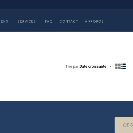
IENS
SERVICES
FAQ
CONTACT
À PROPOS
Trié par:
Date croissante
ES