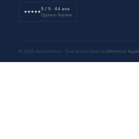
5 / 5 · 44 avis
Opinion System
|
Mentions légal
© 2025 Avousl'immo · Tous droits réservés