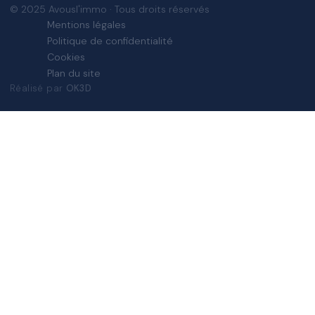
© 2025 Avousl'immo · Tous droits réservés
Mentions légales
Politique de confidentialité
Cookies
Plan du site
Réalisé par
OK3D