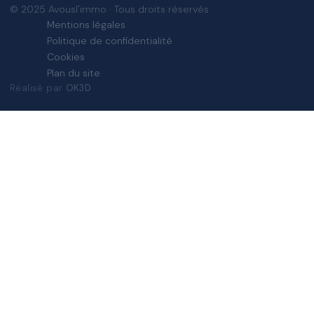
© 2025 Avousl'immo · Tous droits réservés
Mentions légales
Politique de confidentialité
Cookies
Plan du site
Réalisé par
OK3D