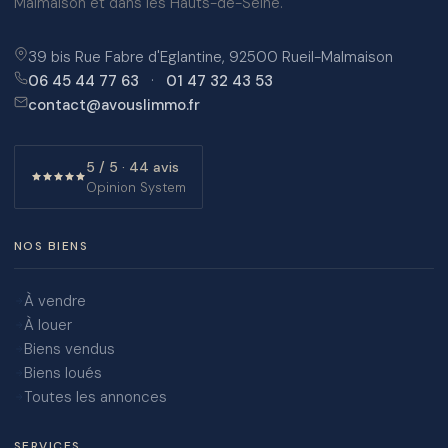
Malmaison et dans les Hauts-de-Seine.
39 bis Rue Fabre d'Eglantine, 92500 Rueil-Malmaison
06 45 44 77 63
·
01 47 32 43 53
contact@avouslimmo.fr
5 / 5 · 44 avis
Opinion System
NOS BIENS
À vendre
À louer
Biens vendus
Biens loués
Toutes les annonces
SERVICES