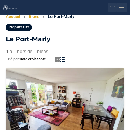
Accueil
Biens
Le Port-Marly
Property City
Le Port-Marly
1
à
1
hors de
1
biens
Trié par:
Date croissante