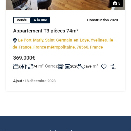
5
Vendu
A la une
Construction 2020
Appartement T3 pièces 74m²
Le Port-Marly, Saint-Germain-en-Laye, Yvelines, Île-
de-France, France métropolitaine, 78560, France
369.000€
m² Carrez
m²
2
1
74
1
2020
cave
Ajout :
18 décembre 2023