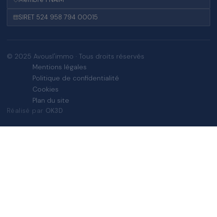
SIRET 524 958 794 00015
© 2025 Avousl'immo · Tous droits réservés
Mentions légales
Politique de confidentialité
Cookies
Plan du site
Réalisé par
OK3D